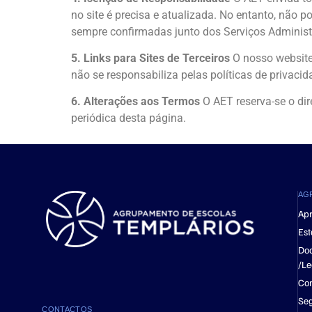
no site é precisa e atualizada. No entanto, não 
sempre confirmadas junto dos Serviços Administ
5. Links para Sites de Terceiros
O nosso website 
não se responsabiliza pelas políticas de privaci
6. Alterações aos Termos
O AET reserva-se o di
periódica desta página.
AG
Ap
Est
Do
/Le
Con
Se
CONTACTOS