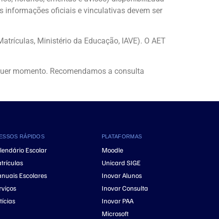
s informações oficiais e vinculativas devem ser
Matrículas, Ministério da Educação, IAVE). O AET
ualquer momento. Recomendamos a consulta
ESSOS RÁPIDOS
PLATAFORMAS
lendário Escolar
Moodle
trículas
Unicard SIGE
nuais Escolares
Inovar Alunos
rviços
Inovar Consulta
tícias
Inovar PAA
Microsoft