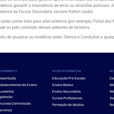
podemos garantir a inexistência de erros ou omissões pontuais. A
rativos da Escola Secundária Jácome Ratton (sede).
pode conter links para sites externos (por exemplo, Portal das 
dade ou pelo conteúdo desses websites de terceiros.
reito de atualizar ou modificar estes Termos e Condições a q
RUPAMENTO
OFERTA FORMATIVA
AC
resentação
Educação Pré-Escolar
Ca
abelecimentos de Ensino
Ensino Básico
Ma
cumentos
Ensino Secundário
Ma
gislação
Cursos Profissionais
Se
cursos Contratação
Formação de Adultos
No
gurança