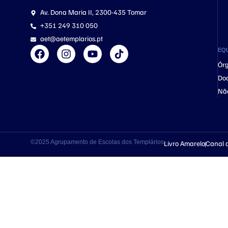
Av. Dona Maria II, 2300-435 Tomar
+351 249 310 050
aet@aetemplarios.pt
EQ
Órg
Do
Nã
©2025 Agrupamento de Escolas dos Templários
Livro Amarelo
Canal 