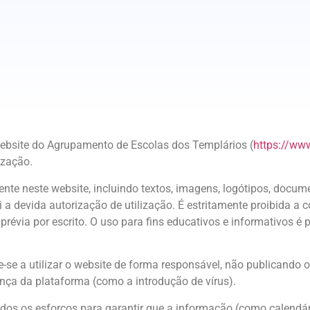
 website do Agrupamento de Escolas dos Templários (
https://www
ização.
nte neste website, incluindo textos, imagens, logótipos, docu
i a devida autorização de utilização. É estritamente proibida a
révia por escrito. O uso para fins educativos e informativos é 
se a utilizar o website de forma responsável, não publicando ou 
ça da plataforma (como a introdução de vírus).
os os esforços para garantir que a informação (como calendári