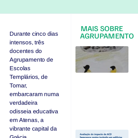
MAIS SOBRE
Durante cinco dias
AGRUPAMENTO
intensos, três
T
docentes do
q
Agrupamento de
p
s
Escolas
s
Templários, de
Ar
Tomar,
se
n
embarcaram numa
p
verdadeira
T
odisseia educativa
Jul
20
em Atenas, a
vibrante capital da
A
Grécia.