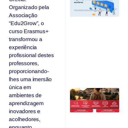
I
A
Organizado pela
“
Associação
C
“Edu2Grow”, o
I
Ed
curso Erasmus+
E
transformou a
e
r
experiência
c
profissional destes
d
professores,
A
O
proporcionando-
Ju
lhes uma imersão
única em
C
ambientes de
Qu
O
aprendizagem
F
inovadores e
Ju
acolhedores,
enquanto