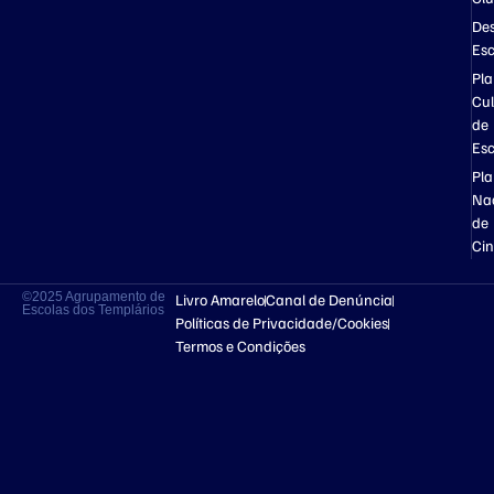
Des
Esc
Pl
Cul
de
Esc
Pl
Na
de
Ci
©2025 Agrupamento de
Livro Amarelo
Canal de Denúncia
Escolas dos Templários
Políticas de Privacidade/Cookies
Termos e Condições