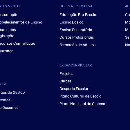
RUPAMENTO
OFERTA FORMATIVA
AC
resentação
Educação Pré-Escolar
Ca
abelecimentos de Ensino
Ensino Básico
Ma
cumentos
Ensino Secundário
Ma
gislação
Cursos Profissionais
Se
cursos Contratação
Formação de Adultos
No
gurança
EXTRACURRICULAR
Projetos
Clubes
UIPA
Desporto Escolar
ãos de Gestão
Plano Cultural de Escola
centes
Plano Nacional de Cinema
o Docentes