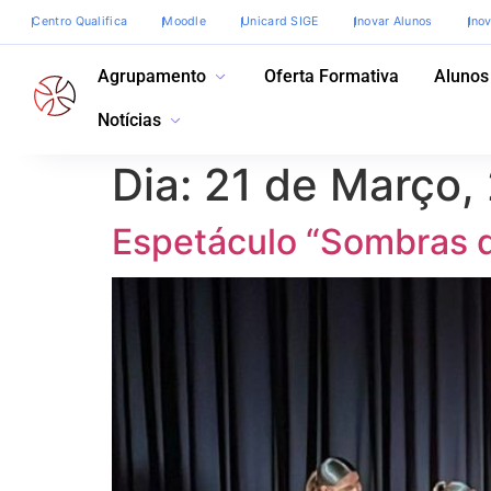
Centro Qualifica
Moodle
Unicard SIGE
Inovar Alunos
Ino
Agrupamento
Oferta Formativa
Alunos
Notícias
Dia:
21 de Março,
Espetáculo “Sombras 