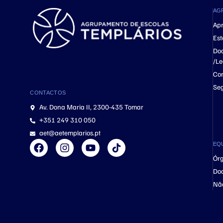
AG
Ap
Est
Do
/Le
Con
Se
CONTACTOS
Av. Dona Maria II, 2300-435 Tomar
+351 249 310 050
aet@aetemplarios.pt
EQ
Órg
Do
Nã