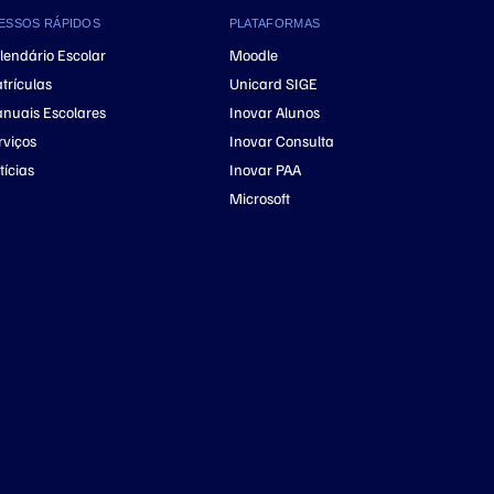
ESSOS RÁPIDOS
PLATAFORMAS
lendário Escolar
Moodle
trículas
Unicard SIGE
nuais Escolares
Inovar Alunos
rviços
Inovar Consulta
tícias
Inovar PAA
Microsoft