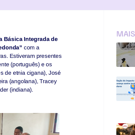
MAI
a Básica Integrada de
edonda”
com a
uras. Estiveram presentes
nte (português) e os
s de etnia cigana), José
eira (angolana), Tracey
der (indiana).