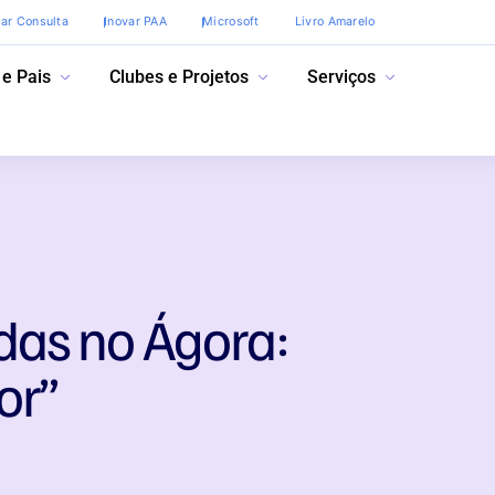
var Consulta
Inovar PAA
Microsoft
Livro Amarelo
 e Pais
Clubes e Projetos
Serviços
as no Ágora:
or”