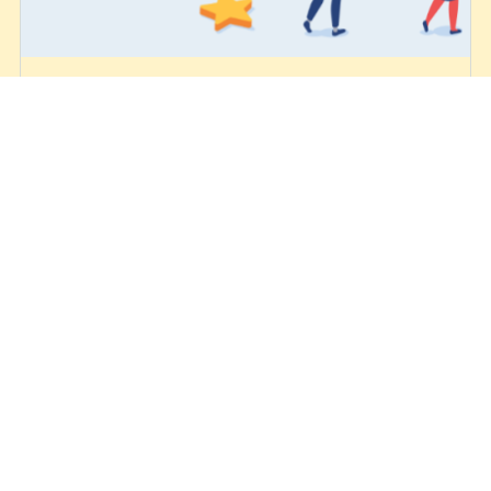
Avaliação de Impacto da ACD
“Segurança Contra Incêndio em Edifícios
Escolares” evidencia reforço das
competências dos Assistentes
Operacionais
Julho 30, 2026
Centro Qualifica