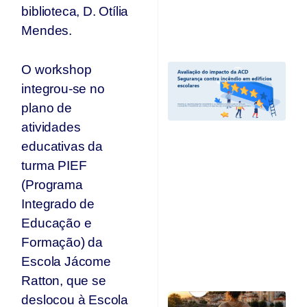
T
biblioteca, D. Otília
Jul
Mendes.
20
A
O workshop
I
integrou-se no
A
plano de
“
C
atividades
I
educativas da
Ed
E
turma PIEF
e
(Programa
r
Integrado de
c
d
Educação e
A
Formação) da
O
Escola Jácome
Ju
Ratton, que se
C
deslocou à Escola