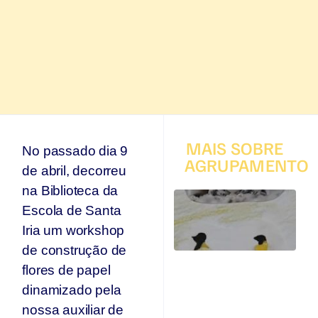
MAIS SOBRE
No passado dia 9
AGRUPAMENTO
de abril, decorreu
na Biblioteca da
T
Escola de Santa
q
p
Iria um workshop
s
de construção de
s
Ar
flores de papel
se
dinamizado pela
n
nossa auxiliar de
p