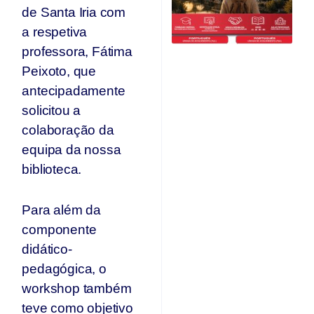
Qu
de Santa Iria com
O
a respetiva
F
professora, Fátima
Ju
Peixoto, que
antecipadamente
solicitou a
colaboração da
equipa da nossa
biblioteca.
Para além da
componente
didático-
pedagógica, o
workshop também
teve como objetivo