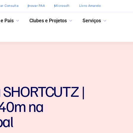
var Consulta
Inovar PAA
Microsoft
Livro Amarelo
 e Pais
Clubes e Projetos
Serviços
a SHORTCUTZ |
1h40m na
pal