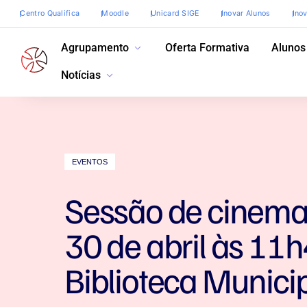
Centro Qualifica
Moodle
Unicard SIGE
Inovar Alunos
Ino
Agrupamento
Oferta Formativa
Alunos
Notícias
EVENTOS
Sessão de cinem
30 de abril às 1
Biblioteca Munici