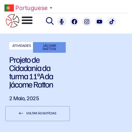
Portuguese
▼
ATIVIDADES
JÁCOME
RATTON
Projeto de
Cidadania da
turma 11ºA da
Jácome Ratton
2 Maio, 2025
VOLTAR ÀS NOTÍCIAS