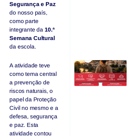
Segurança e Paz
E
e
do nosso país,
r
como parte
c
d
integrante da
10.ª
A
Semana Cultural
O
da escola.
Ju
C
A atividade teve
Qu
como tema central
O
F
a prevenção de
Ju
riscos naturais, o
papel da Proteção
Civil no mesmo e a
defesa, segurança
e paz. Esta
atividade contou