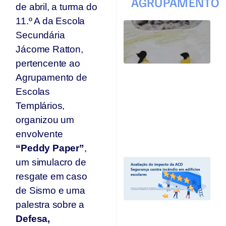
AGRUPAMENTO
de abril, a turma do
11.º A da Escola
T
Secundária
q
p
Jácome Ratton,
s
pertencente ao
s
Ar
Agrupamento de
se
Escolas
n
Templários,
p
T
organizou um
Jul
envolvente
20
“Peddy Paper”
,
um simulacro de
A
I
resgate em caso
A
de Sismo e uma
“
C
palestra sobre a
I
Defesa,
Ed