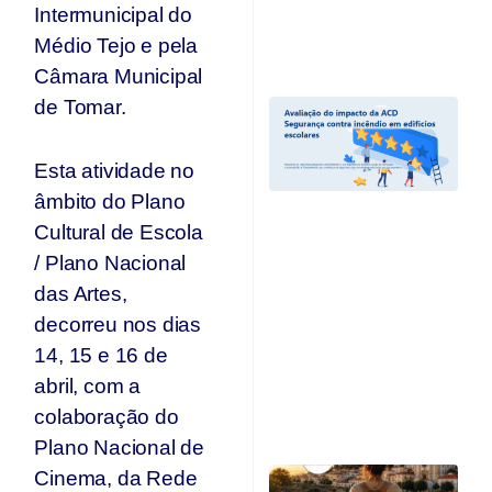
T
Intermunicipal do
Jul
Médio Tejo e pela
20
Câmara Municipal
de Tomar.
A
I
A
Esta atividade no
“
C
âmbito do Plano
I
Cultural de Escola
Ed
E
/ Plano Nacional
e
das Artes,
r
decorreu nos dias
c
d
14, 15 e 16 de
A
abril, com a
O
colaboração do
Ju
Plano Nacional de
C
Cinema, da Rede