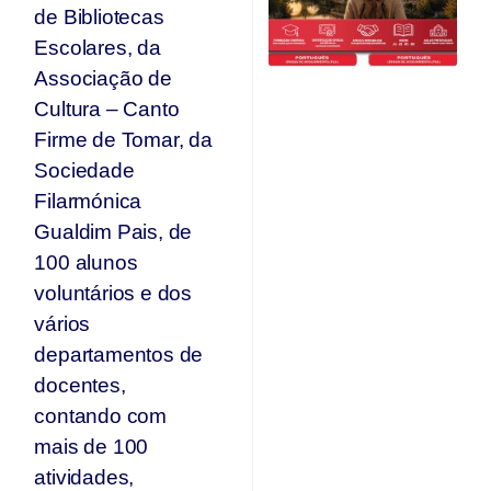
Qu
de Bibliotecas
O
Escolares, da
F
Associação de
Ju
Cultura – Canto
Firme de Tomar, da
Sociedade
Filarmónica
Gualdim Pais, de
100 alunos
voluntários e dos
vários
departamentos de
docentes,
contando com
mais de 100
atividades,