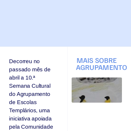
MAIS SOBRE
Decorreu no
AGRUPAMENTO
passado mês de
abril a 10.ª
T
Semana Cultural
q
p
do Agrupamento
s
de Escolas
s
Ar
Templários, uma
se
iniciativa apoiada
n
pela Comunidade
p