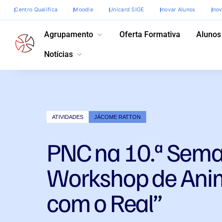
Centro Qualifica
Moodle
Unicard SIGE
Inovar Alunos
Ino
Agrupamento
Oferta Formativa
Alunos
Notícias
ATIVIDADES
JÁCOME RATTON
PNC na 10.ª Seman
Workshop de Anim
com o Real”