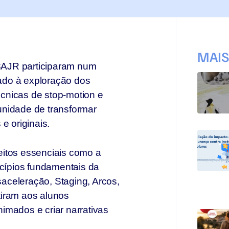
MAI
 8AJR participaram num
ado à exploração dos
cnicas de stop-motion e
tunidade de transformar
e originais.
eitos essenciais como a
ncípios fundamentais da
aceleração, Staging, Arcos,
tiram aos alunos
imados e criar narrativas