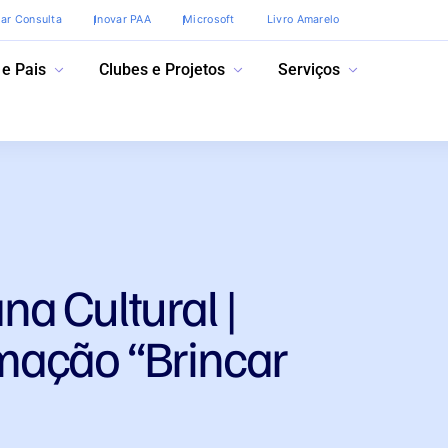
var Consulta
Inovar PAA
Microsoft
Livro Amarelo
 e Pais
Clubes e Projetos
Serviços
a Cultural |
ação “Brincar