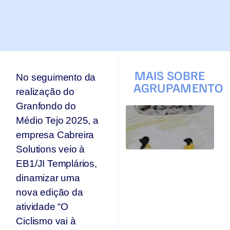
MAIS SOBRE
No seguimento da
AGRUPAMENTO
realização do
Granfondo do
T
Médio Tejo 2025, a
q
p
empresa Cabreira
s
Solutions veio à
s
Ar
EB1/JI Templários,
se
dinamizar uma
n
nova edição da
p
T
atividade “O
Jul
Ciclismo vai à
20