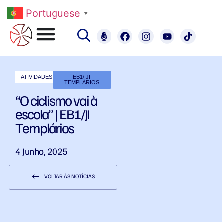
Portuguese
▼
ATIVIDADES
EB1/ JI
TEMPLÁRIOS
“O ciclismo vai à
escola” | EB1/JI
Templários
4 Junho, 2025
VOLTAR ÀS NOTÍCIAS