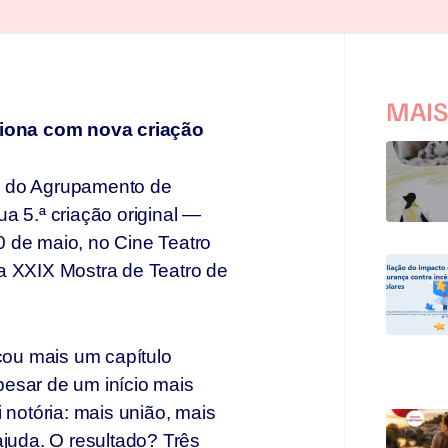
MAI
iona com nova criação
, do Agrupamento de
a 5.ª criação original —
 de maio, no Cine Teatro
a XXIX Mostra de Teatro de
rcou mais um capítulo
esar de um início mais
 notória: mais união, mais
ajuda. O resultado? Três