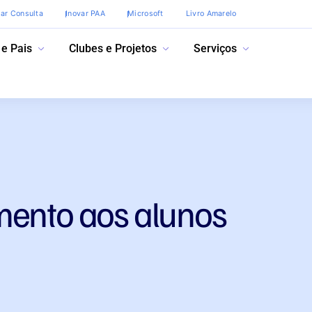
var Consulta
Inovar PAA
Microsoft
Livro Amarelo
 e Pais
Clubes e Projetos
Serviços
mento aos alunos