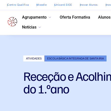
Centro Qualifica
Moodle
Unicard SIGE
Inovar Alunos
Ino
Agrupamento
Oferta Formativa
Alunos
Notícias
ATIVIDADES
ESCOLA BÁSICA INTEGRADA DE SANTA IRIA
Receção e Acolhi
do 1.ºano