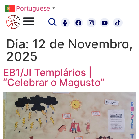
Portuguese
▼
Dia:
12 de Novembro,
2025
EB1/JI Templários |
“Celebrar o Magusto”