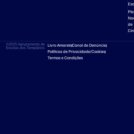
Esc
Pl
Na
de
Ci
©2025 Agrupamento de
Livro Amarelo
Canal de Denúncia
Escolas dos Templários
Políticas de Privacidade/Cookies
Termos e Condições