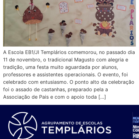
A Escola EB1/JI Templários comemorou, no passado dia
11 de novembro, o tradicional Magusto com alegria e
tradição, uma festa muito aguardada por alunos,
professores e assistentes operacionais. O evento, foi
celebrado com entusiasmo. O ponto alto da celebração
foi o assado de castanhas, preparado pela a
Associação de Pais e com o apoio toda […]
AG
OF
AC
PL
FO
RÁ
Ap
Mo
Ed
Cal
Est
Uni
Pré
Esc