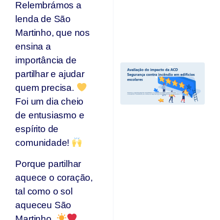
n
Relembrámos a
p
lenda de São
T
Martinho, que nos
Jul
20
ensina a
importância de
A
partilhar e ajudar
I
A
quem precisa.
“
Foi um dia cheio
C
de entusiasmo e
I
Ed
espírito de
E
comunidade!
e
r
Porque partilhar
c
d
aquece o coração,
A
tal como o sol
O
aqueceu São
Ju
Martinho.