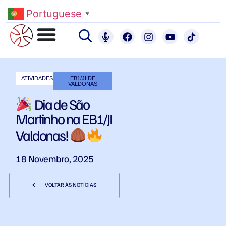
Portuguese
▼
ATIVIDADES
EB1/JI DE
VALDONAS
Dia de São
Martinho na EB1/JI
Valdonas!
18 Novembro, 2025
VOLTAR ÀS NOTÍCIAS