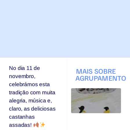
No dia 11 de
MAIS SOBRE
novembro,
AGRUPAMENTO
celebrámos esta
T
tradição com muita
q
alegria, música e,
p
s
claro, as deliciosas
s
castanhas
Ar
assadas!
se