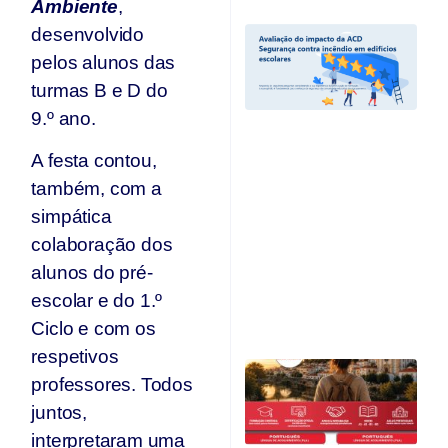
Ambiente
,
desenvolvido
A
I
pelos alunos das
A
turmas B e D do
“
C
9.º ano.
I
Ed
A festa contou,
E
também, com a
e
r
simpática
c
colaboração dos
d
alunos do pré-
A
O
escolar e do 1.º
Ju
Ciclo e com os
respetivos
C
professores. Todos
Qu
O
juntos,
F
interpretaram uma