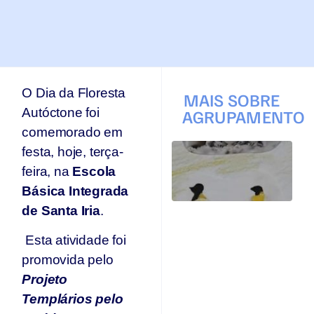
O Dia da Floresta
MAIS SOBRE
Autóctone foi
AGRUPAMENTO
comemorado em
T
festa, hoje, terça-
q
feira, na
Escola
p
s
Básica Integrada
s
de Santa Iria
.
Ar
se
Esta atividade foi
n
promovida pelo
p
T
Projeto
Jul
Templários pelo
20