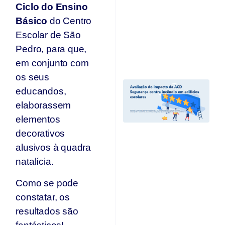
Ciclo do Ensino
se
n
Básico
do Centro
p
Escolar de São
T
Pedro, para que,
Jul
20
em conjunto com
os seus
A
educandos,
I
A
elaborassem
“
elementos
C
decorativos
I
Ed
alusivos à quadra
E
natalícia.
e
r
Como se pode
c
d
constatar, os
A
resultados são
O