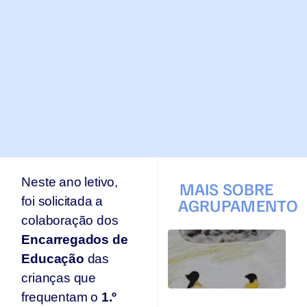
Neste ano letivo,
MAIS SOBRE
foi solicitada a
AGRUPAMENTO
colaboração dos
T
Encarregados de
q
Educação
das
p
s
crianças que
s
frequentam o
1.º
Ar