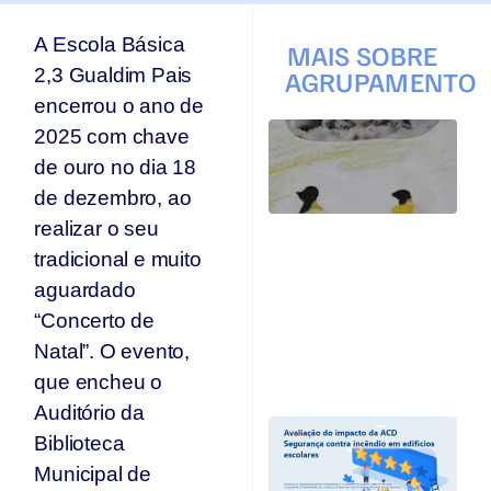
A Escola Básica
MAIS SOBRE
2,3 Gualdim Pais
AGRUPAMENTO
encerrou o ano de
T
2025 com chave
q
de ouro no dia 18
p
s
de dezembro, ao
s
realizar o seu
Ar
tradicional e muito
se
n
aguardado
p
“Concerto de
T
Natal”. O evento,
Jul
20
que encheu o
Auditório da
A
Biblioteca
I
A
Municipal de