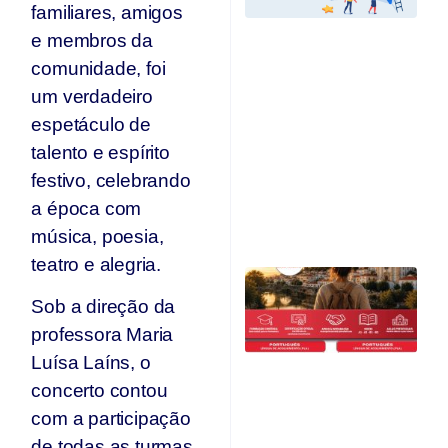
“
familiares, amigos
C
e membros da
I
Ed
comunidade, foi
E
um verdadeiro
e
r
espetáculo de
c
talento e espírito
d
festivo, celebrando
A
O
a época com
Ju
música, poesia,
teatro e alegria.
C
Qu
Sob a direção da
O
professora Maria
F
Luísa Laíns, o
Ju
concerto contou
com a participação
de todas as turmas