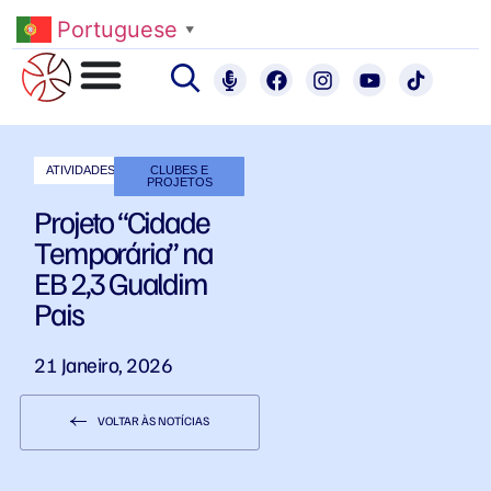
Portuguese
▼
ATIVIDADES
CLUBES E
PROJETOS
Projeto “Cidade
Temporária” na
EB 2,3 Gualdim
Pais
21 Janeiro, 2026
VOLTAR ÀS NOTÍCIAS