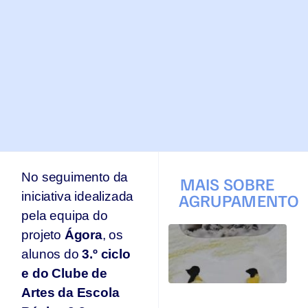
No seguimento da
MAIS SOBRE
iniciativa idealizada
AGRUPAMENTO
pela equipa do
T
projeto
Ágora
, os
q
alunos do
3.º ciclo
p
s
e do Clube de
s
Artes da Escola
Ar