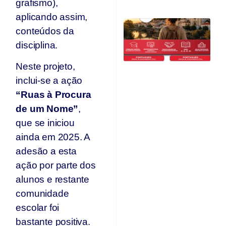
grafismo),
aplicando assim,
C
conteúdos da
Qu
O
disciplina.
F
Neste projeto,
Ju
inclui-se a ação
“Ruas à Procura
de um Nome”
,
que se iniciou
ainda em 2025. A
adesão a esta
ação por parte dos
alunos e restante
comunidade
escolar foi
bastante positiva.