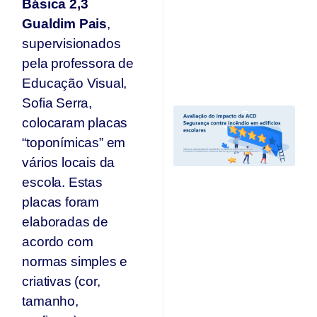
Básica 2,3
se
n
Gualdim Pais
,
p
supervisionados
T
pela professora de
Jul
20
Educação Visual,
Sofia Serra,
A
colocaram placas
I
A
“toponímicas” em
“
vários locais da
C
escola. Estas
I
Ed
placas foram
E
elaboradas de
e
r
acordo com
c
normas simples e
d
criativas (cor,
A
O
tamanho,
Ju