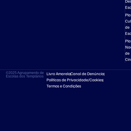
Des
Esc
Pl
Cul
de
Esc
Pl
Na
de
Ci
©2025 Agrupamento de
Livro Amarelo
Canal de Denúncia
Escolas dos Templários
Políticas de Privacidade/Cookies
Termos e Condições