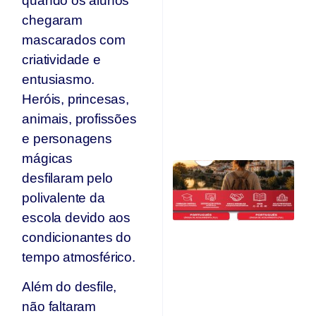
quando os alunos
I
Ed
chegaram
E
mascarados com
e
r
criatividade e
c
entusiasmo.
d
Heróis, princesas,
A
O
animais, profissões
Ju
e personagens
mágicas
C
desfilaram pelo
Qu
O
polivalente da
F
escola devido aos
Ju
condicionantes do
tempo atmosférico.
Além do desfile,
não faltaram