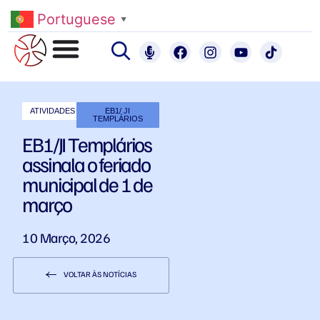
Portuguese
▼
ATIVIDADES
EB1/ JI
TEMPLÁRIOS
EB1/JI Templários
assinala o feriado
municipal de 1 de
março
10 Março, 2026
VOLTAR ÀS NOTÍCIAS