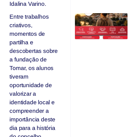
Ju
Idalina Varino.
C
Entre trabalhos
Qu
criativos,
O
momentos de
F
partilha e
Ju
descobertas sobre
a fundação de
Tomar, os alunos
tiveram
oportunidade de
valorizar a
identidade local e
compreender a
importância deste
dia para a história
do concelho.