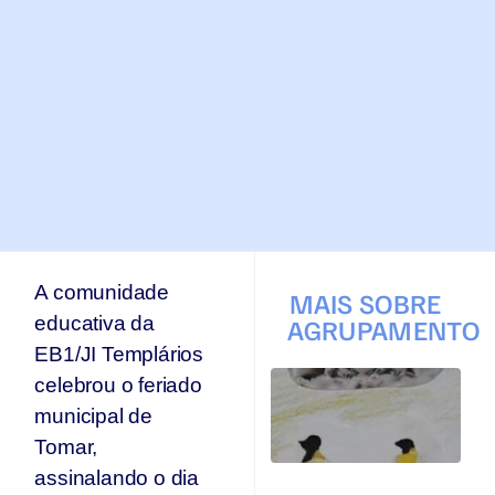
A comunidade
MAIS SOBRE
educativa da
AGRUPAMENTO
EB1/JI Templários
T
celebrou o feriado
q
municipal de
p
s
Tomar,
s
assinalando o dia
Ar