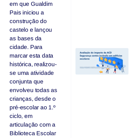
em que Gualdim
se
n
Pais iniciou a
p
construção do
T
castelo e lançou
Jul
20
as bases da
cidade. Para
A
marcar esta data
I
A
histórica, realizou-
“
se uma atividade
C
conjunta que
I
Ed
envolveu todas as
E
crianças, desde o
e
r
pré-escolar ao 1.º
c
ciclo, em
d
articulação com a
A
O
Biblioteca Escolar