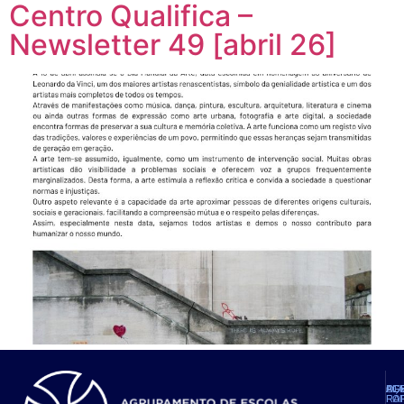
Centro Qualifica –
Newsletter 49 [abril 26]
AG
OF
AC
PL
FO
RÁ