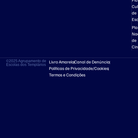
Pl
Cul
de
Esc
Pl
Na
de
Ci
©2025 Agrupamento de
Livro Amarelo
Canal de Denúncia
Escolas dos Templários
Políticas de Privacidade/Cookies
Termos e Condições