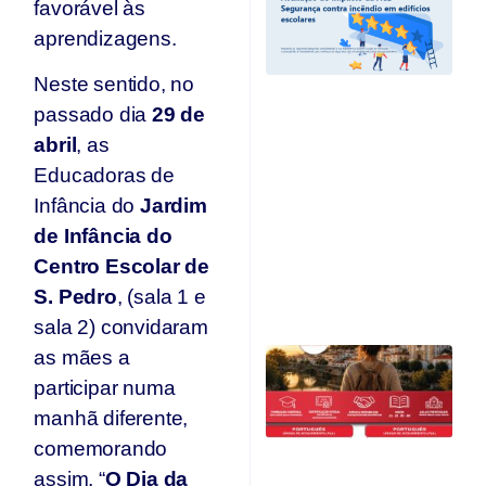
favorável às
I
A
aprendizagens.
“
C
Neste sentido, no
I
passado dia
29 de
Ed
abril
, as
E
e
Educadoras de
r
Infância do
Jardim
c
d
de Infância do
A
Centro Escolar de
O
S. Pedro
, (sala 1 e
Ju
sala 2) convidaram
C
as mães a
Qu
participar numa
O
manhã diferente,
F
comemorando
Ju
assim, “
O Dia da