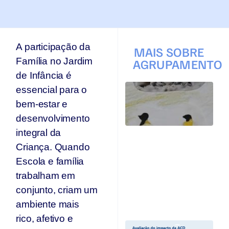
A participação da
MAIS SOBRE
Família no Jardim
AGRUPAMENTO
de Infância é
T
essencial para o
q
bem-estar e
p
s
desenvolvimento
s
integral da
Ar
Criança. Quando
se
n
Escola e família
p
trabalham em
T
conjunto, criam um
Jul
20
ambiente mais
rico, afetivo e
A