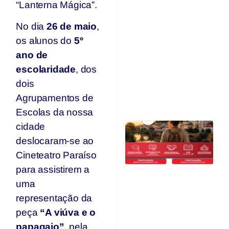
“Lanterna Mágica”.
I
Ed
No dia
26 de maio
,
E
e
os alunos do
5º
r
ano de
c
d
escolaridade
, dos
A
dois
O
Agrupamentos de
Ju
Escolas da nossa
C
cidade
Qu
deslocaram-se ao
O
Cineteatro Paraíso
F
para assistirem a
Ju
uma
representação da
peça
“A viúva e o
papagaio”
, pela