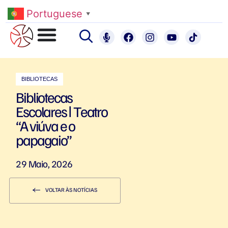
Portuguese
▼
BIBLIOTECAS
Bibliotecas
Escolares ǀ Teatro
“A viúva e o
papagaio”
29 Maio, 2026
VOLTAR ÀS NOTÍCIAS