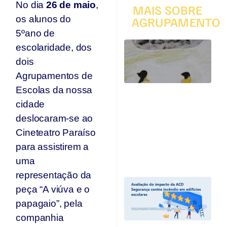
No dia
26 de maio
,
MAIS SOBRE
os alunos do
AGRUPAMENTO
5ºano de
T
escolaridade, dos
q
dois
p
s
Agrupamentos de
s
Escolas da nossa
Ar
cidade
se
n
deslocaram-se ao
p
Cineteatro Paraíso
T
para assistirem a
Jul
20
uma
representação da
A
peça “A viúva e o
I
A
papagaio”, pela
“
companhia
C