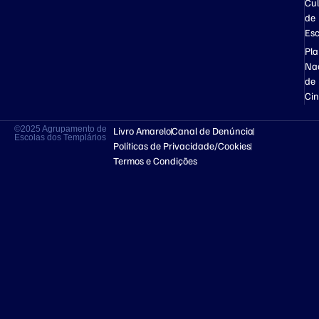
Cul
de
Esc
Pl
Na
de
Ci
©2025 Agrupamento de
Livro Amarelo
Canal de Denúncia
Escolas dos Templários
Políticas de Privacidade/Cookies
Termos e Condições