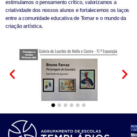
estimulamos o pensamento crítico, valorizamos a
criatividade dos nossos alunos e fortalecemos os laços
entre a comunidade educativa de Tomar e o mundo da
criação artística.
AG
OF
AC
PL
FO
RÁ
Ap
Mo