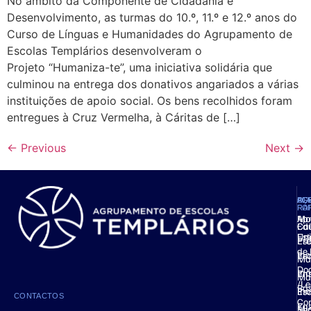
No âmbito da Componente de Cidadania e
Desenvolvimento, as turmas do 10.º, 11.º e 12.º anos do
Curso de Línguas e Humanidades do Agrupamento de
Escolas Templários desenvolveram o
Projeto “Humaniza-te”, uma iniciativa solidária que
culminou na entrega dos donativos angariados a várias
instituições de apoio social. Os bens recolhidos foram
entregues à Cruz Vermelha, à Cáritas de […]
←
Previous
Next
→
AG
OF
AC
PL
FO
RÁ
Ap
Mo
Ed
Cal
Est
Uni
Pré
Esc
de 
Ino
Esc
Mat
Do
Ino
Ens
Ma
/Le
Bás
Ino
Esc
CONTACTOS
Co
Ens
Mic
Ser