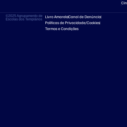
Ci
©2025 Agrupamento de
Livro Amarelo
Canal de Denúncia
Escolas dos Templários
Políticas de Privacidade/Cookies
Termos e Condições