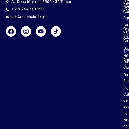
Av. Dona Maria II, 2300-435 Tomar
Co
Se
Not
+351 249 310 050
Se
Cu
aet@aetemplarios.pt
Pro
EQ
Fo
Ór
de
de
Adu
Ge
Do
EX
Nã
Pro
Do
Cl
Des
Esc
Pl
Cul
de
Esc
Pl
Na
de