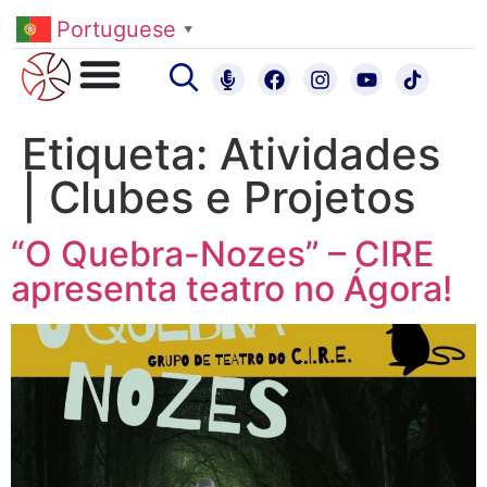
Portuguese
▼
Etiqueta:
Atividades
| Clubes e Projetos
“O Quebra-Nozes” – CIRE
apresenta teatro no Ágora!