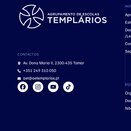
AG
Ap
Est
Do
/Le
Con
Se
CONTACTOS
Av. Dona Maria II, 2300-435 Tomar
+351 249 310 050
aet@aetemplarios.pt
EQ
Órg
Do
Nã