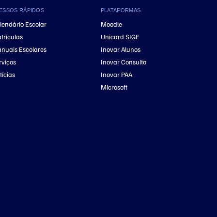
ESSOS RÁPIDOS
PLATAFORMAS
lendário Escolar
Moodle
trículas
Unicard SIGE
nuais Escolares
Inovar Alunos
rviços
Inovar Consulta
tícias
Inovar PAA
Microsoft