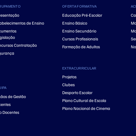
RUPAMENTO
OFERTA FORMATIVA
AC
resentação
Educação Pré-Escolar
Ca
abelecimentos de Ensino
Ensino Básico
Ma
cumentos
Ensino Secundário
Ma
gislação
Cursos Profissionais
Se
cursos Contratação
Formação de Adultos
No
gurança
EXTRACURRICULAR
Projetos
Clubes
UIPA
Desporto Escolar
ãos de Gestão
Plano Cultural de Escola
centes
Plano Nacional de Cinema
o Docentes