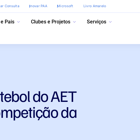
var Consulta
Inovar PAA
Microsoft
Livro Amarelo
 e Pais
Clubes e Projetos
Serviços
tebol do AET
ompetição da