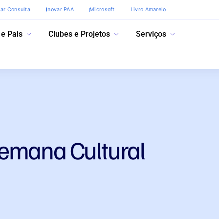
var Consulta
Inovar PAA
Microsoft
Livro Amarelo
 e Pais
Clubes e Projetos
Serviços
emana Cultural