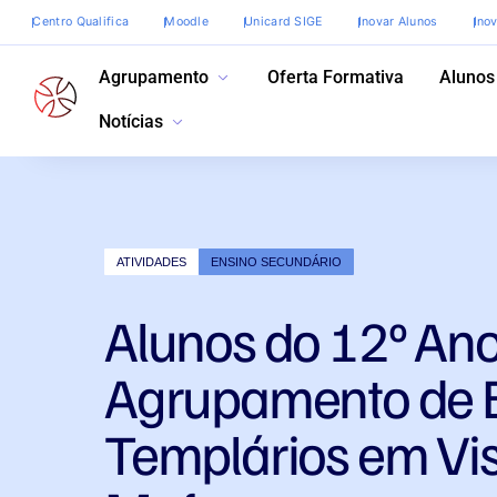
Centro Qualifica
Moodle
Unicard SIGE
Inovar Alunos
Ino
Agrupamento
Oferta Formativa
Alunos
Notícias
ATIVIDADES
ENSINO SECUNDÁRIO
Alunos do 12º An
Agrupamento de 
Templários em Vis