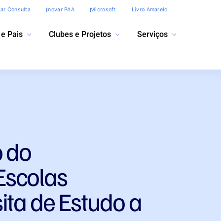
var Consulta
Inovar PAA
Microsoft
Livro Amarelo
 e Pais
Clubes e Projetos
Serviços
o do
Escolas
ita de Estudo a