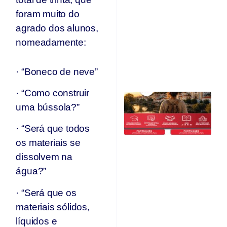
e
foram muito do
r
agrado dos alunos,
c
d
nomeadamente:
A
O
· “Boneco de neve”
Ju
· “Como construir
C
uma bússola?”
Qu
O
F
· “Será que todos
Ju
os materiais se
dissolvem na
água?”
· “Será que os
materiais sólidos,
líquidos e