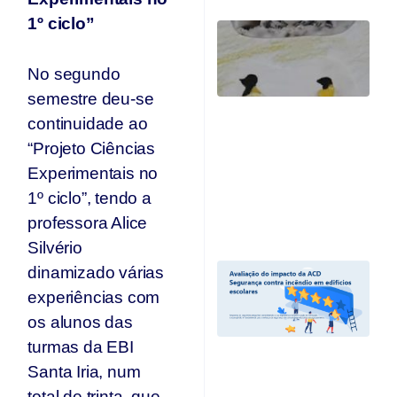
1º ciclo”
T
q
p
No segundo
s
semestre deu-se
s
Ar
continuidade ao
se
“Projeto Ciências
n
p
Experimentais no
T
1º ciclo”, tendo a
Jul
professora Alice
20
Silvério
A
dinamizado várias
I
experiências com
A
os alunos das
“
C
turmas da EBI
I
Santa Iria, num
Ed
E
total de trinta, que