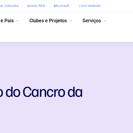
var Consulta
Inovar PAA
Microsoft
Livro Amarelo
 e Pais
Clubes e Projetos
Serviços
 do Cancro da