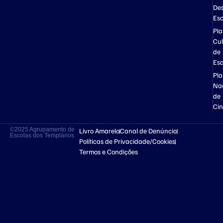
Des
Esc
Pl
Cul
de
Esc
Pl
Na
de
Ci
©2025 Agrupamento de
Livro Amarelo
Canal de Denúncia
Escolas dos Templários
Políticas de Privacidade/Cookies
Termos e Condições