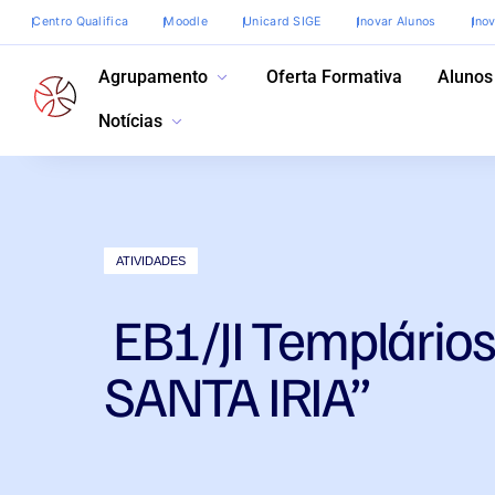
Centro Qualifica
Moodle
Unicard SIGE
Inovar Alunos
Ino
Agrupamento
Oferta Formativa
Alunos
Notícias
ATIVIDADES
EB1/JI Templário
SANTA IRIA”