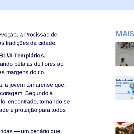
MAI
evoção, a Procissão de
as tradições da cidade.
B1/JI Templários,
çando pétalas de flores ao
as margens do rio.
ia, a jovem tomarense que,
e coragem. Segundo a
 foi encontrado, tornando-se
ade e proteção para todos
oloridas — um cenário que,