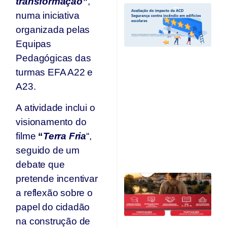
transformação”
,
A
numa iniciativa
I
A
organizada pelas
“
Equipas
C
Pedagógicas das
I
Ed
turmas EFA A22 e
E
A23.
e
r
A atividade inclui o
c
d
visionamento do
A
filme
“
Terra Fria
“,
O
seguido de um
Ju
debate que
C
pretende incentivar
Qu
a reflexão sobre o
O
papel do cidadão
F
na construção de
Ju