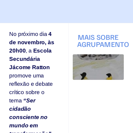
No próximo dia
4
MAIS SOBRE
de novembro, às
AGRUPAMENTO
20h00
, a
Escola
T
Secundária
q
Jácome Ratton
p
s
promove uma
s
reflexão e debate
Ar
crítico sobre o
se
n
tema
“Ser
p
cidadão
T
consciente no
Jul
20
mundo em