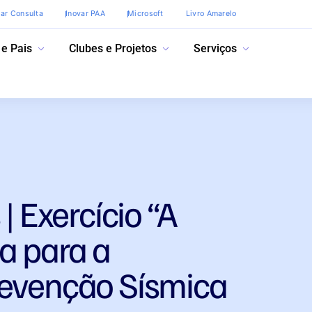
var Consulta
Inovar PAA
Microsoft
Livro Amarelo
 e Pais
Clubes e Projetos
Serviços
| Exercício “A
ta para a
revenção Sísmica