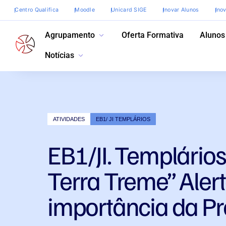
Centro Qualifica
Moodle
Unicard SIGE
Inovar Alunos
Ino
Agrupamento
Oferta Formativa
Alunos
Notícias
ATIVIDADES
EB1/ JI TEMPLÁRIOS
EB1/JI. Templários 
Terra Treme” Aler
importância da P