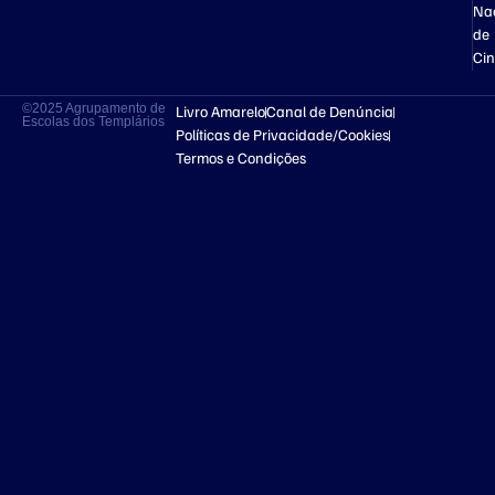
Na
de
Ci
©2025 Agrupamento de
Livro Amarelo
Canal de Denúncia
Escolas dos Templários
Políticas de Privacidade/Cookies
Termos e Condições