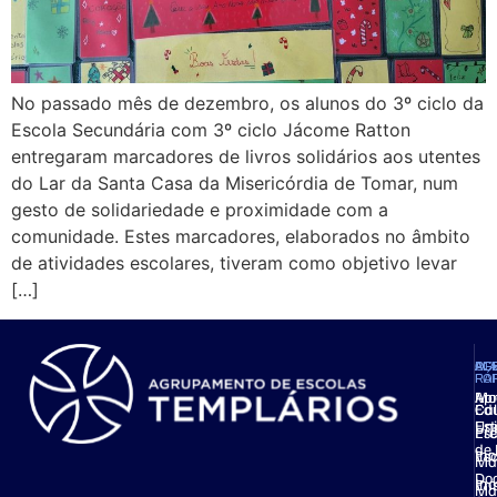
No passado mês de dezembro, os alunos do 3º ciclo da
Escola Secundária com 3º ciclo Jácome Ratton
entregaram marcadores de livros solidários aos utentes
do Lar da Santa Casa da Misericórdia de Tomar, num
gesto de solidariedade e proximidade com a
comunidade. Estes marcadores, elaborados no âmbito
de atividades escolares, tiveram como objetivo levar
[…]
AG
OF
AC
PL
FO
RÁ
Ap
Mo
Ed
Cal
Est
Uni
Pré
Esc
de 
Ino
Esc
Mat
Do
Ino
Ens
Ma