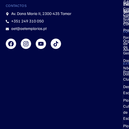
/Le
Bás
Ino
Esc
CONTACTOS
Co
Ens
Mic
Ser
Av. Dona Maria II, 2300-435 Tomar
Co
Se
Not
+351 249 310 050
Se
Cu
aet@aetemplarios.pt
Pro
EQ
Fo
Ór
de
de
Adu
Ge
Do
EX
Nã
Pro
Do
Cl
Des
Esc
Pl
Cul
de
Esc
Pl