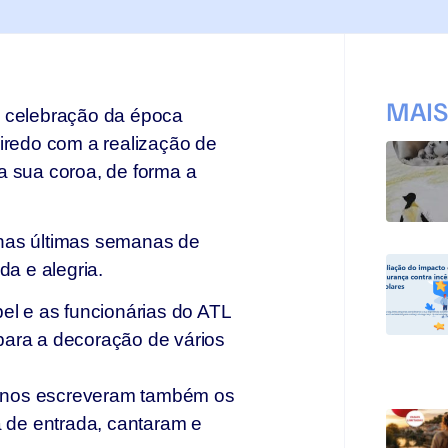
MAI
a celebração da época
eiredo com a realização de
a sua coroa, de forma a
 nas últimas semanas de
da e alegria.
el e as funcionárias do ATL
para a decoração de vários
alunos escreveram também os
a de entrada, cantaram e