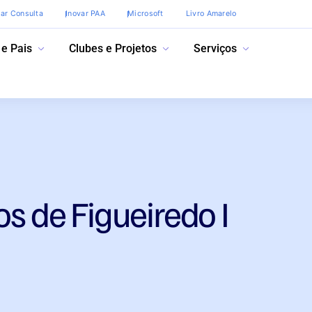
var Consulta
Inovar PAA
Microsoft
Livro Amarelo
 e Pais
Clubes e Projetos
Serviços
os de Figueiredo I