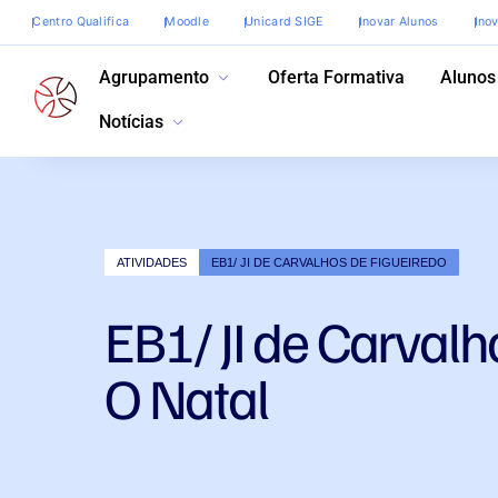
Centro Qualifica
Moodle
Unicard SIGE
Inovar Alunos
Ino
Agrupamento
Oferta Formativa
Alunos
Notícias
ATIVIDADES
EB1/ JI DE CARVALHOS DE FIGUEIREDO
EB1/ JI de Carvalh
O Natal