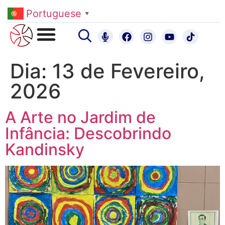
Portuguese
▼
Dia:
13 de Fevereiro,
2026
A Arte no Jardim de
Infância: Descobrindo
Kandinsky