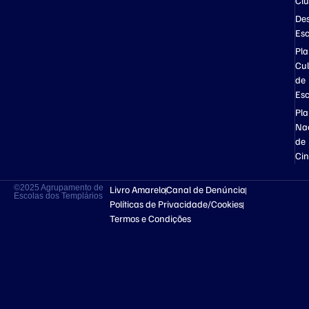
Cl
Des
Esc
Pl
Cul
de
Esc
Pl
Na
de
Ci
©2025 Agrupamento de
Livro Amarelo
Canal de Denúncia
Escolas dos Templários
Políticas de Privacidade/Cookies
Termos e Condições