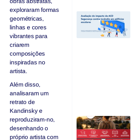
obras abstratas,
exploraram formas
A
geométricas,
I
A
linhas e cores
“
vibrantes para
C
criarem
I
Ed
composições
E
inspiradas no
e
r
artista.
c
d
Além disso,
A
analisaram um
O
retrato de
Ju
Kandinsky e
C
reproduziram-no,
Qu
desenhando o
O
próprio artista com
F