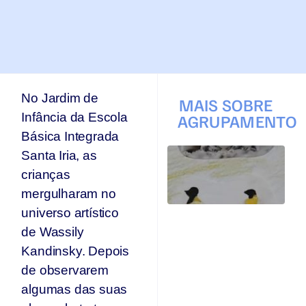
No Jardim de
MAIS SOBRE
Infância da Escola
AGRUPAMENTO
Básica Integrada
T
Santa Iria, as
q
crianças
p
s
mergulharam no
s
universo artístico
Ar
de Wassily
se
n
Kandinsky. Depois
p
de observarem
T
algumas das suas
Jul
20