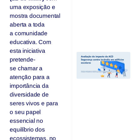
Ar
uma exposição e
se
n
mostra documental
p
aberta a toda
T
a comunidade
Jul
20
educativa. Com
esta iniciativa
A
pretende-
I
A
se chamar a
“
atenção para a
C
importância da
I
Ed
diversidade de
E
seres vivos e para
e
r
o seu papel
c
essencial no
d
equilíbrio dos
A
O
ecossistemas, no