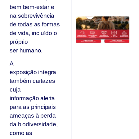
Ju
bem bem-estar e
na sobrevivência
C
de todas as formas
Qu
O
de vida, incluído o
F
próprio
Ju
ser humano.
A
exposição integra
também cartazes
cuja
informação alerta
para as principais
ameaças à perda
da biodiversidade,
como as