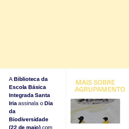
A
Biblioteca da
MAIS SOBRE
Escola Básica
AGRUPAMENTO
Integrada Santa
T
Iria
assinala o
Dia
q
da
p
s
Biodiversidade
s
(22 de maio)
com