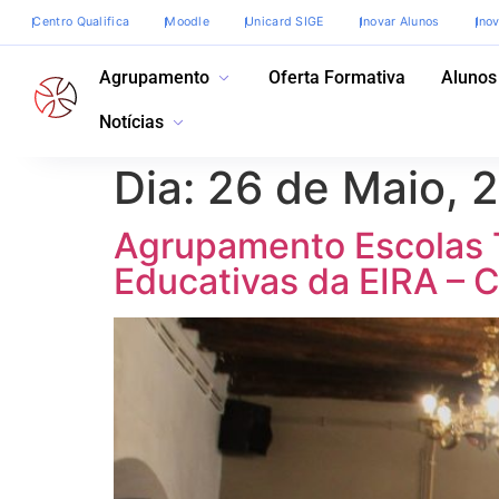
Centro Qualifica
Moodle
Unicard SIGE
Inovar Alunos
Ino
Agrupamento
Oferta Formativa
Alunos
Notícias
Dia:
26 de Maio, 
Agrupamento Escolas T
Educativas da EIRA – 