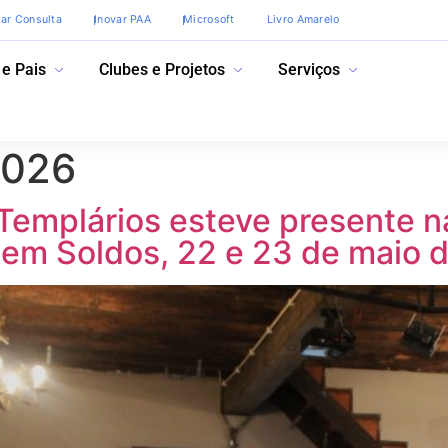
var Consulta
Inovar PAA
Microsoft
Livro Amarelo
 e Pais
Clubes e Projetos
Serviços
2026
emplários esteve presente n
Cem Soldos, 22 e 23 de maio 