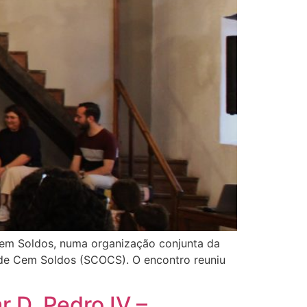
Cem Soldos, numa organização conjunta da
de Cem Soldos (SCOCS). O encontro reuniu
 D. Pedro IV –