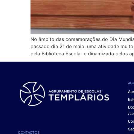
No âmbito das comemorações do Dia Mundial d
passado dia 21 de maio, uma atividade muito 
pela Biblioteca Escolar e dinamizada pelos a
AG
Ap
Est
Do
/Le
Con
Se
CONTACTOS