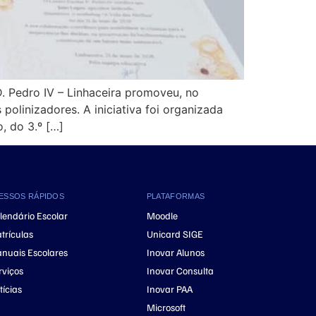
. Pedro IV – Linhaceira promoveu, no
olinizadores. A iniciativa foi organizada
, do 3.º […]
ESSOS RÁPIDOS
PLATAFORMAS
lendário Escolar
Moodle
trículas
Unicard SIGE
nuais Escolares
Inovar Alunos
rviços
Inovar Consulta
tícias
Inovar PAA
Microsoft