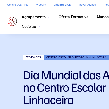
Centro Qualifica
Moodle
Unicard SIGE
Inovar Alunos
Ino
Agrupamento
Oferta Formativa
Alunos
Notícias
ATIVIDADES
CENTRO ESCOLAR D. PEDRO IV - LINHACEIRA
Dia Mundial das 
no Centro Escolar 
Linhaceira