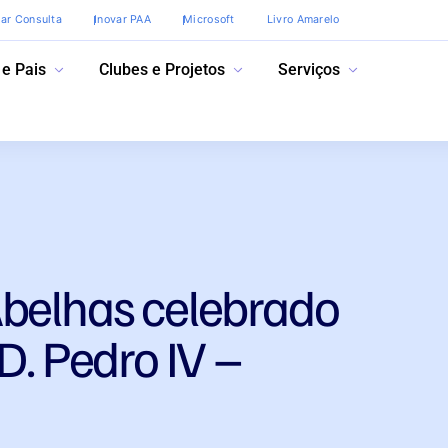
var Consulta
Inovar PAA
Microsoft
Livro Amarelo
 e Pais
Clubes e Projetos
Serviços
Abelhas celebrado
D. Pedro IV –