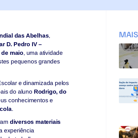
MAI
ndial das Abelhas
,
r D. Pedro IV –
1 de maio
, uma atividade
estes pequenos grandes
a Escolar e dinamizada pelos
pais do aluno
Rodrigo, do
seus conhecimentos e
cola
.
eram
diversos materiais
a experiência