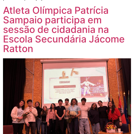
Atleta Olímpica Patrícia
Sampaio participa em
sessão de cidadania na
Escola Secundária Jácome
Ratton