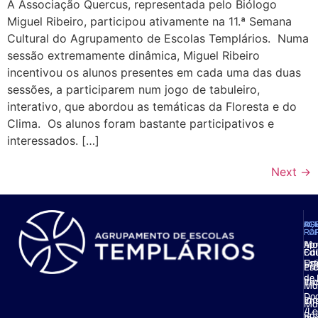
A Associação Quercus, representada pelo Biólogo
Miguel Ribeiro, participou ativamente na 11.ª Semana
Cultural do Agrupamento de Escolas Templários. Numa
sessão extremamente dinâmica, Miguel Ribeiro
incentivou os alunos presentes em cada uma das duas
sessões, a participarem num jogo de tabuleiro,
interativo, que abordou as temáticas da Floresta e do
Clima. Os alunos foram bastante participativos e
interessados. […]
Next
→
AG
OF
AC
PL
FO
RÁ
Ap
Mo
Ed
Cal
Est
Uni
Pré
Esc
de 
Ino
Esc
Mat
Do
Ino
Ens
Ma
/Le
Bás