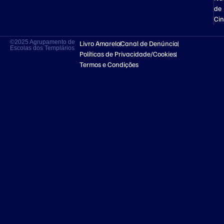
de
Ci
©2025 Agrupamento de
Livro Amarelo
Canal de Denúncia
Escolas dos Templários
Políticas de Privacidade/Cookies
Termos e Condições