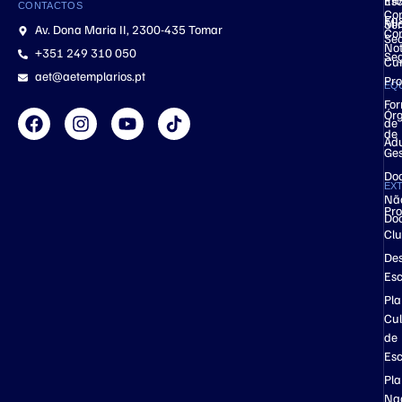
Ino
Esc
CONTACTOS
Co
Ens
Mic
Ser
Av. Dona Maria II, 2300-435 Tomar
Co
Se
Not
+351 249 310 050
Se
Cu
aet@aetemplarios.pt
Pro
EQ
Fo
Ór
de
de
Adu
Ge
Do
EX
Nã
Pro
Do
Cl
Des
Esc
Pl
Cul
de
Esc
Pl
Na