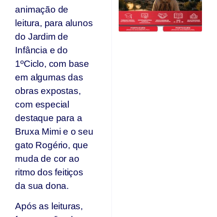
Qu
animação de
O
leitura, para alunos
F
do Jardim de
Ju
Infância e do
1ºCiclo, com base
em algumas das
obras expostas,
com especial
destaque para a
Bruxa Mimi e o seu
gato Rogério, que
muda de cor ao
ritmo dos feitiços
da sua dona.
Após as leituras,