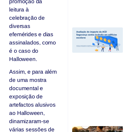
promoção da
T
leitura à
Jul
20
celebração de
diversas
A
efemérides e dias
I
A
assinalados, como
“
é o caso do
C
Halloween.
I
Ed
Assim, e para além
E
e
de uma mostra
r
documental e
c
d
exposição de
A
artefactos alusivos
O
ao Halloween,
Ju
dinamizaram-se
C
várias sessões de