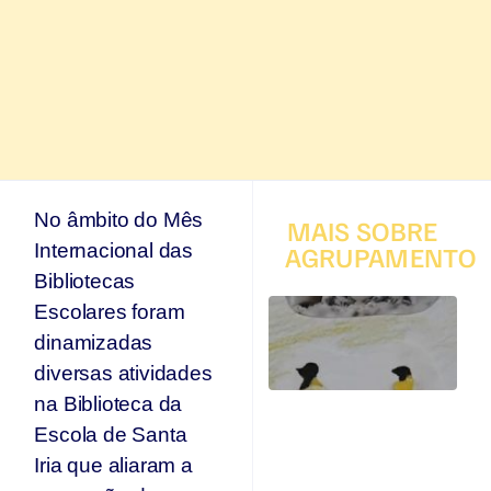
No âmbito do Mês
MAIS SOBRE
Internacional das
AGRUPAMENTO
Bibliotecas
T
Escolares foram
q
dinamizadas
p
s
diversas atividades
s
na Biblioteca da
Ar
Escola de Santa
se
n
Iria que aliaram a
p