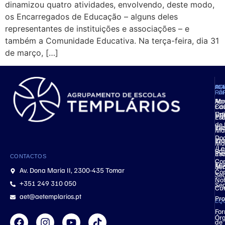
dinamizou quatro atividades, envolvendo, deste modo,
os Encarregados de Educação – alguns deles
representantes de instituições e associações – e
também a Comunidade Educativa. Na terça-feira, dia 31
de março, […]
AG
OF
AC
PL
FO
RÁ
Ap
Mo
Ed
Cal
Est
Uni
Pré
Esc
de 
Ino
Esc
Mat
Do
Ino
Ens
Ma
/Le
Bás
Ino
Esc
CONTACTOS
Co
Ens
Mic
Ser
Av. Dona Maria II, 2300-435 Tomar
Co
Se
Not
+351 249 310 050
Se
Cu
aet@aetemplarios.pt
Pro
EQ
Fo
Ór
de