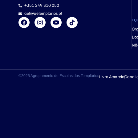
+351 249 310 050
aet@aetemplarios.pt
EQ
Órg
Do
Nã
©2025 Agrupamento de Escolas dos Templários
Livro Amarelo
Canal 