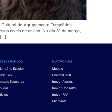
a Cultural do Agrupamento Templários
rsos níveis de ensino. No dia 31 de março,
 […]
ESSOS RÁPIDOS
PLATAFORMAS
lendário Escolar
Moodle
trículas
Unicard SIGE
nuais Escolares
Inovar Alunos
rviços
Inovar Consulta
tícias
Inovar PAA
Microsoft