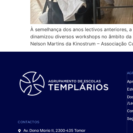
À semelhança dos anos lectivos anteriores, 
dinamizou diversos workshops no âmbito da l
Nelson Martins da Kinostrum – Associação C
AG
Ap
Est
Do
/Le
Con
Se
CONTACTOS
Av. Dona Maria II, 2300-435 Tomar