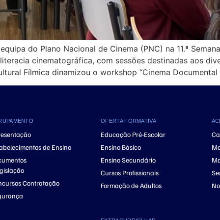
a equipa do Plano Nacional de Cinema (PNC) na 11.ª Seman
iteracia cinematográfica, com sessões destinadas aos dive
ultural Fílmica dinamizou o workshop “Cinema Documental
RUPAMENTO
OFERTA FORMATIVA
AC
resentação
Educação Pré-Escolar
Ca
abelecimentos de Ensino
Ensino Básico
Ma
cumentos
Ensino Secundário
Ma
gislação
Cursos Profissionais
Se
cursos Contratação
Formação de Adultos
No
gurança