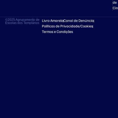
de
Ci
©2025 Agrupamento de
Livro Amarelo
Canal de Denúncia
Escolas dos Templários
Políticas de Privacidade/Cookies
Termos e Condições