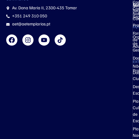
Co
Ens
Mic
Ser
Av. Dona Maria II, 2300-435 Tomar
Co
Se
Not
+351 249 310 050
Se
Cu
aet@aetemplarios.pt
Pro
EQ
Fo
Ór
de
de
Adu
Ge
Do
EX
Nã
Pro
Do
Cl
Des
Esc
Pl
Cul
de
Esc
Pl
Na