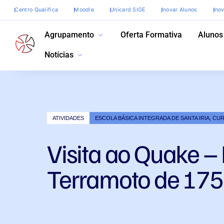
Centro Qualifica
Moodle
Unicard SIGE
Inovar Alunos
Ino
Agrupamento
Oferta Formativa
Alunos
Notícias
ATIVIDADES
ESCOLA BÁSICA INTEGRADA DE SANTA IRIA, CU
Visita ao Quake 
Terramoto de 175